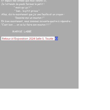
Et depuis des années que nous venons ici,
Je l’attends de pieds fermes le petit !
" mais qui ça ? "
" ben… le p’tit prince "
Allez, dis-le maintenant que j’ai une feuille et un crayon :
"Dessine-moi un mouton ! "
Eh bien maintenant, nous sommes soixante-quatre à répondre :
"C’est bon ….. on va lui faire son mouton ! ! ! "
MARYSE LABBE
Retour à l'Exposition 2024 Salle S. Tourte
ICI