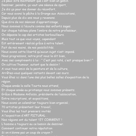
Je peux dire maintenant que c’est bien un gamin.
Dessiner, peindre, ça vaut une séance de sport,
Je dis ça pour me donner du réconfort,
Car nous avons la pêche à la Grange aux Associations,
Depuis plus de dix ans nous y revenons.
Que dire de nos séances d’apprentissage,
Nous sommes à l’écoute comme des enfants sages.
Sur chaque tableau plane l’ombre de notre professeur,
On dépasse le cap des artistes barbouilleurs.
Mais tout ce que vous voyez, cependant
Est entièrement réalisé grâce à notre talent,
Fait de nos mains, de nos possibilités.
Nous avons cette liberté qu’aucun sujet n’est imposé.
Nous progressons, notre prof nous le dit bien,
Avec ses compliments à lui : " C’est pas raté, c’est presque bien ! "
On cultive l’humour, autant que le dessin !
A vous tous amis de la peinture et de la culture,
Arrêtez-vous quelques instants devant ces murs.
Vous êtes ici dans l’une des plus belles salles d’exposition de la
région.
Chaque année la salle Tourte nous attend,
Et chaque année au printemps nous sommes présents.
Grâce à Madame Anfosso, présidente de l’association,
Entre inscriptions, et expositions,
Nous avons un calendrier toujours bien organisé ;
70 artistes présentent leur travail,
Vous êtes les tout premiers invités
A l’exposition d’ART PICTURAL .
Nos régions ont du talent ! ET COMMENT !
L’homme a toujours eu ce besoin de dessiner.
Comment continuer notre réputation
Si on n’donne pas un coup de crayon ?