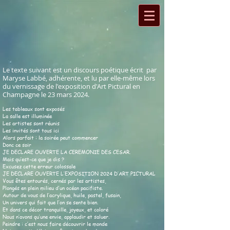
Le texte suivant est un discours poétique écrit par
Maryse Labbé, adhérente, et lu par elle-même lors
du vernissage de l'exposition d'Art Pictural en
Champagne le 23 mars 2024.
Les tableaux sont exposés
La salle est illuminée
Les artistes sont réunis
Les invités sont tous ici
Alors parfait : la soirée peut commencer
Donc ce soir
JE DECLARE OUVERTE LA CEREMONIE DES CESAR.
Mais qu’est-ce que je dis ?
Excusez cette erreur colossale
JE DECLARE OUVERTE L’EXPOSITION 2024 D’ART PICTURAL
Vous êtes entourés, cernés par les artistes,
Plongés en plein milieu d’un océan pacifiste.
Autour de vous de l’acrylique, huile, pastel, fusain,
Un univers qui fait que l’on se sente bien.
Et dans ce décor tranquille, joyeux, et coloré
Nous n’avons qu’une envie, applaudir et saluer.
Peindre : c’est nous faire découvrir le monde