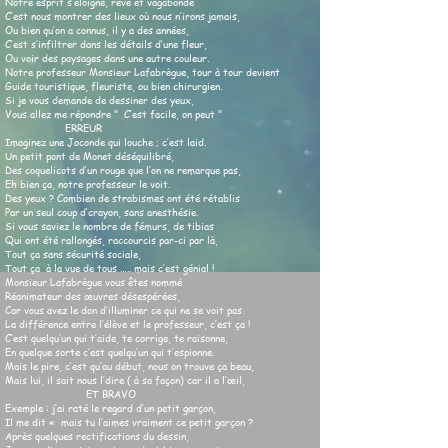
Notre esprit s’éloigne, rêve et vagabonde
C’est nous montrer des lieux où nous n’irons jamais,
Ou bien qu’on a connus, il y a des années,
C’est s’infiltrer dans les détails d’une fleur,
Ou voir des paysages dans une autre couleur.
Notre professeur Monsieur Lafabrègue, tour à tour devient
Guide touristique, fleuriste, ou bien chirurgien.
Si je vous demande de dessiner des yeux,
Vous allez me répondre " C’est facile, on peut "
ERREUR
Imaginez une Joconde qui louche ; c’est laid.
Un petit pont de Monet déséquilibré,
Des coquelicots d’un rouge que l’on ne remarque pas,
Eh bien ça, notre professeur le voit.
Des yeux ? Combien de strabismes ont été rétablis
Par un seul coup d’crayon, sans anesthésie.
Si vous saviez le nombre de fémurs, de tibias
Qui ont été rallongés, raccourcis par-ci par là,
Tout ça sans sécurité sociale,
Tout ça à la vue de tous ….. mais c’est génial !
Monsieur Lafabrègue vous êtes nommé
Réanimateur des œuvres désespérées,
Car vous avez le don d’illuminer ce qui ne se voit pas.
La différence entre l’élève et le professeur, c’est ça !
C’est quelqu’un qui t’aide, te corrige, te raisonne,
En quelque sorte c’est quelqu’un qui t’espionne.
Mais le pire, c’est qu’au début, nous on trouve ça beau,
Mais lui, il sait nous l’dire ( à sa façon) car il a l’œil,
ET BRAVO
Exemple : j’ai raté le regard d’un petit garçon,
Il me dit « mais tu l’aimes vraiment ce petit garçon ?
Après quelques rectifications du dessin,