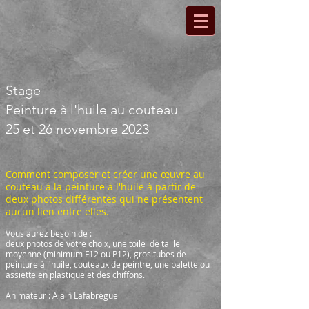
Stage
Peinture à l'huile au couteau
25 et 26 novembre 2023
Comment composer et créer une œuvre au
couteau à la peinture à l'huile à partir de
deux photos différentes qui ne présentent
aucun lien entre elles.
Vous aurez besoin de :
deux photos de votre choix, une toile de taille
moyenne (minimum F12 ou P12),
gros tubes de
peinture à l'huile, couteaux de peintre, une palette ou
assiette en plastique et des chiffons.
Animateur : Alain Lafabrègue