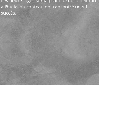
Les deux stages sur la pratique de la peinture
à l'huile au couteau ont rencontré un vif
succès.