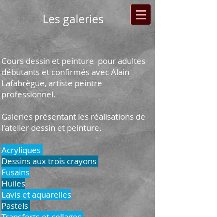
Les galeries
Cours dessin et peinture pour adultes
débutants et confirmés avec Alain
Lafabrègue, artiste peintre
professionnel.
Galeries présentant les réalisations de
l'atelier dessin et peinture.
Acryliques
D
essins aux trois crayons
Fusains
Huiles
Lavis et aquarelles
Pastels
Transferts et collages